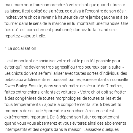
maximum pour faire comprendre à votre chiot que quand il tire sur
sa laisse, il est obligé de s’arrêter, ce qui va à l’encontre de son désir.
Incitez votre chiot à revenir à hauteur de votre jambe gauche et à se
tourner dans le sens de la marche en lui montrant une friandise. Une
fois qu’il est correctement positionné, donnez-lui la friandise et
repartez » ajoute-t-elle.
4 La socialisation
Une question
Il est important de socialiser votre chiot le plus tôt possible pour
éviter qu’il ne devienne trop agressif ou trop peureux par la suite. «
Les chiots doivent se familiariser avec toutes sortes d’individus, des
06 45 25 28 9
bébés aux adolescents en passant par les jeunes enfants » conseille
Gwen Bailey. Ensuite, dans son périmètre de sécurité de 7 mètres,
Accueil
faites entrer chiens, enfants et voitures. « Votre chiot doit se frotter
À propos
à des congénères de toutes morphologies, de toutes tailles et de
tous tempéraments » ajoute la comportementaliste. 5 Des petits
evage de chien
moments de solitude Apprendre à son chien à rester seul est
extrêmement important. De là dépend son futur comportement
Avis
quand vous vous absenterez et vous éviterez ainsi des aboiements
Restez inform
intempestifs et des dégâts dans la maison. Laissez-le quelques