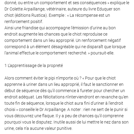
donné, ou entre un comportement et ses conséquences » explique le
l'adresse email indiqué ci-dessus. Vous pouvez vous désinscrire à tout moment en
utilisant
le formulaire de désinscription
.
Dr Colette Arpaillange, vétérinaire, auteure du livre Eduquer son
chiot (éditions Rustica). Exemple : « La récompense est un
Inscription
renforcement positif.
Ainsi une friandise qui accompagne l’émission d’urine au bon
endroit augmente les chances que le chiot reproduise ce
comportement dans un lieu approprié. Un renforcement négatif
correspond à un élément désagréable qui ne disparaît que lorsque
l’animal effectue le comportement recherché. » poursuit-elle.
1 L’apprentissage de la propreté
Alors comment éviter le pipi n’importe où ? « Pour que le chiot
apprenne à uriner dans un lieu approprié, il faut le sanctionner en
début de séquence dès qu’il commence à fureter pour chercher un
endroit adéquat. Les félicitations n’interviendront en revanche qu’en
toute fin de séquence, lorsque le chiot aura fini d’uriner à l’endroit
choisi » conseille le Dr Arpaillange. A noter : rien ne sert de le punir si
vous découvrez une flaque. Il y a peu de chances qu’il comprenne
pourquoi vous le disputez. Inutile aussi de lui mettre le nez dans son
urine, cela n’a aucune valeur punitive.