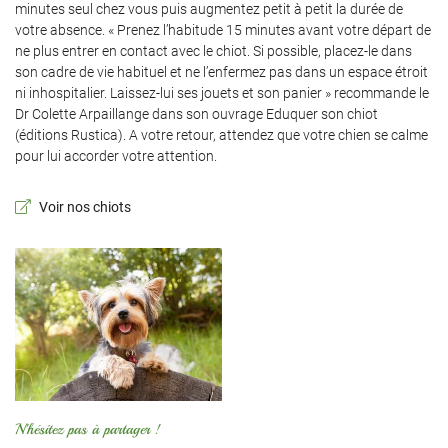
Actualités
minutes seul chez vous puis augmentez petit à petit la durée de
Inscription News
votre absence. « Prenez l’habitude 15 minutes avant votre départ de
Contact
ne plus entrer en contact avec le chiot. Si possible, placez-le dans
son cadre de vie habituel et ne l’enfermez pas dans un espace étroit
ni inhospitalier. Laissez-lui ses jouets et son panier » recommande le
Rejoignez-nous 
Dr Colette Arpaillange dans son ouvrage Eduquer son chiot
(éditions Rustica). A votre retour, attendez que votre chien se calme
pour lui accorder votre attention.
Voir nos chiots
N'hésitez pas à partager !