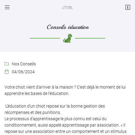


5 Lieu dit La Pommaille
36260 ST PIERRE DE JARDS
Conseils éducation
06 45 25 28 90
Nos Conseils

04/06/2024

Votre chiot vient d’arriver à la maison ? C’est déjà le moment de lui
Adresse email de réception

apprendre les bases de l’éducation.
L’éducation d’un chiot repose sur la bonne gestion des
Code Captcha

récompenses et des punitions.
Le processus d’apprentissage le plus connu est celui du
Rafraîchir le captcha

conditionnement, aussi appelé apprentissage par association. « Il
repose sur une association entre un comportement et un stimulus
En cochant cette case, vous consentez à recevoir nos propositions commerciales à