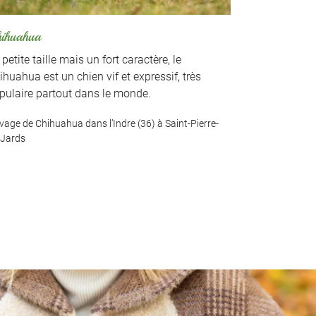
ihuahua
Caniche nai
petite taille mais un fort caractère, le
Intelligent,
ihuahua est un chien vif et expressif, très
ce magnifiq
pulaire partout dans le monde.
maître parto
evage de Chihuahua dans l’Indre (36) à Saint-Pierre-
Élevage de Can
-Jards
de-Jards