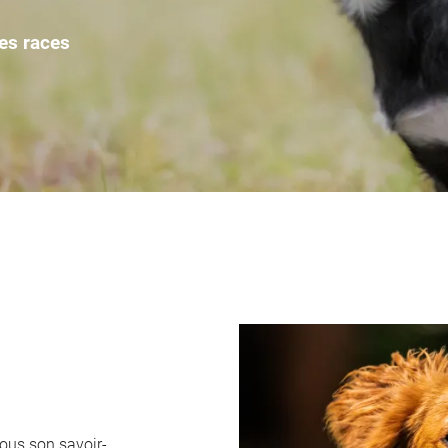
es races
ciales à
ment en
vous son savoir-