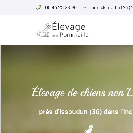
06 45 25 28 90
5 Lieu dit La Pommaille
36260 ST PIERRE DE JARDS
06 45 25 28 90
Élevage de chiens non 
près d'Issoudun (36) dans l'Ind
Adresse email de réception
