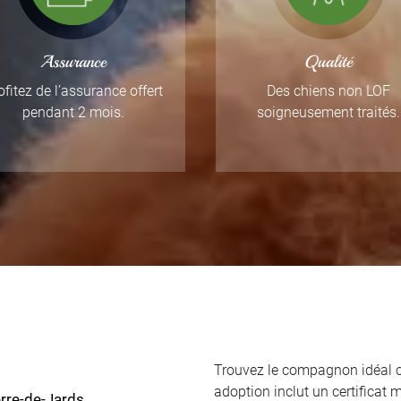
Assurance
Qualité
ofitez de l’assurance offert
Des chiens non LOF
pendant 2 mois.
soigneusement traités.
Trouvez le compagnon idéal ch
adoption inclut un certificat me
ierre-de-Jards