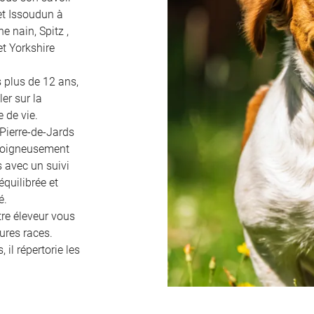
et Issoudun à
e nain, Spitz ,
et Yorkshire
 plus de 12 ans,
er sur la
e de vie.
-Pierre-de-Jards
s soigneusement
́s avec un suivi
́quilibrée et
́.
tre éleveur vous
ures races.
 il répertorie les