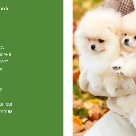
Jards
ès
dre à
ment
ur
e
t
si leur
normes