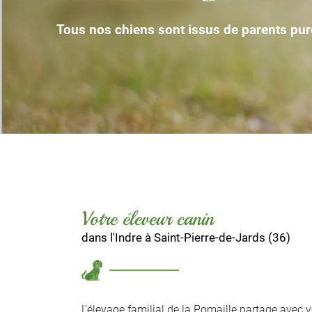
Code Captcha

Tous nos chiens sont issus de parents pur
Rafraîchir le captcha

En cochant cette case, vous consentez à recevoir nos propositions commer
l'adresse email indiqué ci-dessus. Vous pouvez vous désinscrire à tout mo
utilisant
le formulaire de désinscription
.
Inscription
Votre éleveur canin
dans l'Indre à Saint-Pierre-de-Jards (36)
L’élevage familial de la Pomaille partage avec 