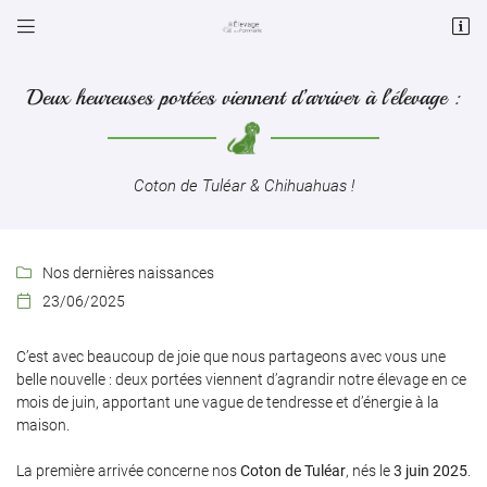


5 Lieu dit La Pommaille
36260 ST PIERRE DE JARDS
Deux heureuses portées viennent d’arriver à l’élevage :
06 45 25 28 90
Coton de Tuléar & Chihuahuas !
Nos dernières naissances

23/06/2025

Adresse email de réception

C’est avec beaucoup de joie que nous partageons avec vous une
belle nouvelle : deux portées viennent d’agrandir notre élevage en ce
Code Captcha

mois de juin, apportant une vague de tendresse et d’énergie à la
maison.
Rafraîchir le captcha

La première arrivée concerne nos
Coton de Tuléar
, nés le
3 juin 2025
.
En cochant cette case, vous consentez à recevoir nos propositions commerciales à