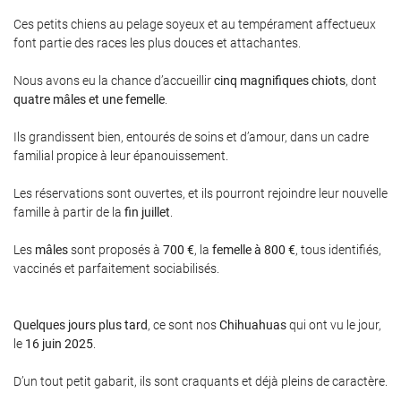
l'adresse email indiqué ci-dessus. Vous pouvez vous désinscrire à tout moment en
utilisant
le formulaire de désinscription
.
Ces petits chiens au pelage soyeux et au tempérament affectueux
font partie des races les plus douces et attachantes.
Inscription
Nous avons eu la chance d’accueillir
cinq magnifiques chiots
, dont
q
uatre mâles et une femelle
.
Ils grandissent bien, entourés de soins et d’amour, dans un cadre
familial propice à leur épanouissement.
Les réservations sont ouvertes, et ils pourront rejoindre leur nouvelle
famille à partir de la
fin juillet
.
Les
mâles
sont proposés à
70
0 €
, la
femelle à 800 €
, tous identifiés,
vaccinés et parfaitement sociabilisés.
Quelques jours plus tard
, ce sont nos
Chihuahuas
qui ont vu le jour,
le
16 juin 2025
.
D’un tout petit gabarit, ils sont craquants et déjà pleins de caractère.